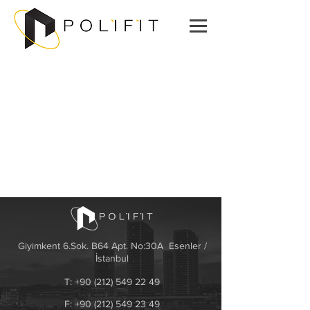
Giyimkent 6.Sok. B64 Apt. No:30A
Esenler /
İstanbul
T:
+90 (212) 549 22 49
F:
+90 (212) 549 23 49