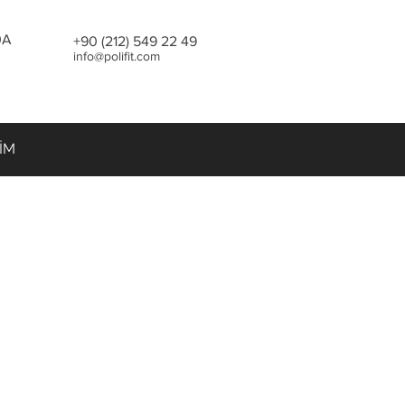
30A
+90 (212) 549 22 49
info@polifit.com
ŞİM