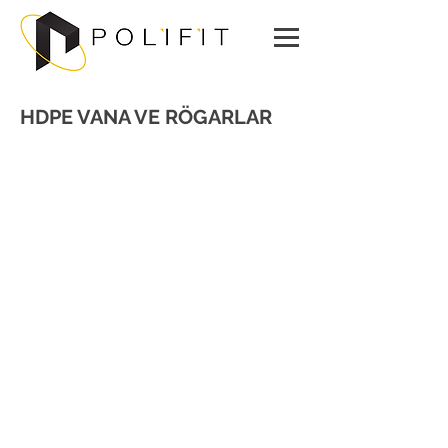
HDPE VANA VE RÖGARLAR
ATIK SU MENHOLÜ
600-
1000
mm
315-
400mm